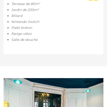
Terrasse de 80m²
Jardin de 200m²
Billard
Nintendo Switch
Palet breton
Range vélos
Salle de douche